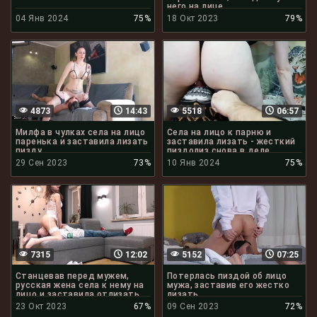
него на лице
04 Янв 2024
75%
18 Окт 2023
79%
4873
14:43
5518
06:57
Милфа в чулках села на лицо
Села на лицо к парню и
паренька и заставила лизать
заставила лизать - жесткий
пизду
пиздолиз снова в деле
29 Сен 2023
73%
10 Янв 2024
75%
7315
12:02
5152
07:25
Станцевав перед мужем,
Потерлась пиздой об лицо
русская жена села к нему на
мужа, заставив его жестко
лицо и заставила отлизать
лизать
манду
23 Окт 2023
67%
09 Сен 2023
72%