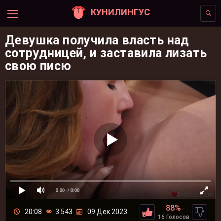
КУНИЛИНГУС
Девушка получила власть над
сотрудницей, и заставила лизать
свою писю
0:00
/ 0:00
88%
20:08
3 543
09 Дек 2023
16 Голосов