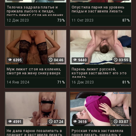
Телочка задрала платье и
Опустила парня на уровень
прижала лысого к пизде,
пизды и заставила лизать
пусть лижет стоя на коленях
12 Дек 2023
73%
11 Окт 2023
87%
6395
04:46
9440
03:55
Муж лижет стоя на коленях,
Парень лижет русской,
смотря на жену снизу вверх
которая заставляет его это
делать
14 Янв 2024
71%
16 Дек 2023
81%
4591
07:24
3616
03:07
Не дала парню позалипать в
Русская телка заставляла
планшет и заставила лизать
парня лизать, находясь у