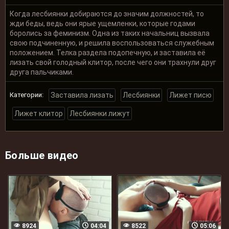
Когда лесбиянки добираются до значим должностей, то
жди беды, ведь они ярые ущемленки, которые годами
боролись за феминизм. Одна из таких начальниц вызвала
свою подчиненную, и решила воспользоваться служебным
положением. Телка раздела подопечную, и заставила её
лизать свой голодный клитор, после чего они трахнули друг
друга пальчиками.
Категории:
Заставила лизать
Лесбиянки
Лижет писю
Лижет клитор
Лесбиянки лижут
Больше видео
8924
04:04
8522
05:06