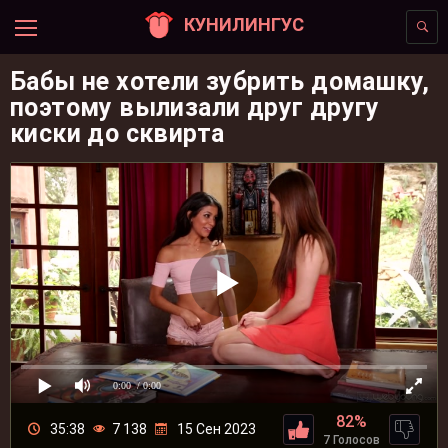
КУНИЛИНГУС
Бабы не хотели зубрить домашку,
поэтому вылизали друг другу
киски до сквирта
0:00
/ 0:00
82%
35:38
7 138
15 Сен 2023
7 Голосов