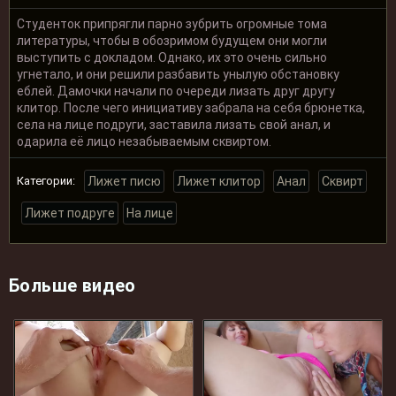
Студенток припрягли парно зубрить огромные тома
литературы, чтобы в обозримом будущем они могли
выступить с докладом. Однако, их это очень сильно
угнетало, и они решили разбавить унылую обстановку
еблей. Дамочки начали по очереди лизать друг другу
клитор. После чего инициативу забрала на себя брюнетка,
села на лице подруги, заставила лизать свой анал, и
одарила её лицо незабываемым сквиртом.
Категории:
Лижет писю
Лижет клитор
Анал
Сквирт
Лижет подруге
На лице
Больше видео