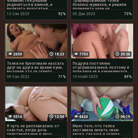
Феминистки решили
Травмированные телки
уединиться в ванной, и
боялись мужиков, и решили
вылизать волосатые
променять член на
клиторы
кунилингус
13 Сен 2023
92%
05 Дек 2023
73%
2559
18:23
7703
20:36
Телки не брезговали нассать
Подруга постоянно
друг на друга во время куни,
отыгрывала меня, поэтому я
выдавая это за сквирт
победила её в куннилингусе
09 Сен 2023
71%
10 Нояб 2023
89%
5514
12:54
4424
06:19
Я чуть не расплакалась от
Мало того, что телка
счастья, когда дочь
заставила лизать свою
свиртанула мне в лицо
киску, так еще и залила