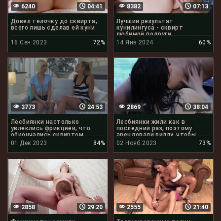
6240
04:41
8382
07:13
Довел телочку до сквирта,
Лучший результат
всего лишь сделав ей куни
кунилингуса - сквирт
любимой подруги
16 Сен 2023
72%
14 Янв 2024
60%
3773
24:53
2869
38:04
Лесбиянки настолько
Лесбиянки жили как в
увлеклись фрикцией, что
последний раз, поэтому
обкончались сквиртом
арендовали виллу, чтобы
полизать писю
01 Дек 2023
84%
02 Нояб 2023
73%
2858
29:20
2555
21:40