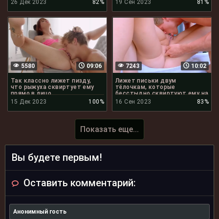
друга сквиртом
26 Дек 2023
82%
19 Сен 2023
81%
5580
09:06
7243
10:02
Так классно лижет пизду,
Лижет письки двум
что рыжуха сквиртует ему
тёлочкам, которые
прямо в лицо
бесстыдно сквиртуют ему на
лицо
15 Дек 2023
100%
16 Сен 2023
83%
Показать еще...
Вы будете первым!
Оставить комментарий: