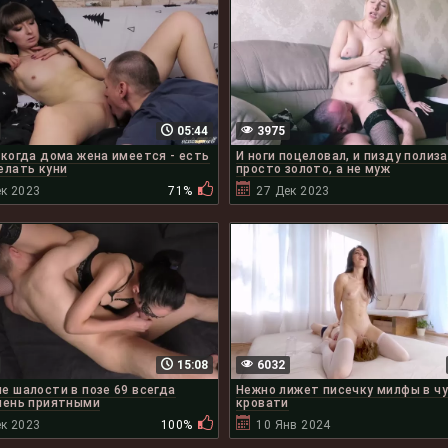
05:44
3975
 когда дома жена имеется - есть
И ноги поцеловал, и пизду полиза
елать куни
просто золото, а не муж
ек 2023
71%
27 Дек 2023
15:08
6032
е шалости в позе 69 всегда
Нежно лижет писечку милфы в чу
чень приятными
кровати
ек 2023
100%
10 Янв 2024