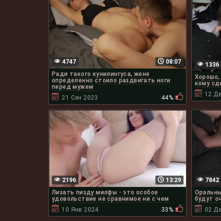
4747
08:07
1336
Ради такого кунилингуса, жене
Хорошо,
определенно стоило раздвигать ноги
кому сд
перед мужем
12 Д
21 Сен 2023
44%
2196
13:29
7842
Лизать пизду милфы - это особое
Оральны
удовольствие не сравнимое ни с чем
будут о
10 Янв 2024
33%
02 Д