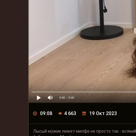
0:00
/ 0:00
09:08
4 663
19 Окт 2023
Лысый мужик лижет милфе не просто так - всякий 