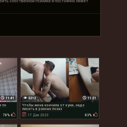
тоять собственной психике и постоянно лижет
11:41
3212
11:21
и по
Чтобы жена кончила от куни, надо
лизать в разных позах
78%
17 Дек 2023
83%