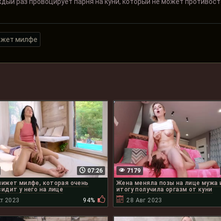
ждый раз провоцирует парня на куни, который не может противос
жет милфе
07:26
7179
лижет милфе, которая очень
Жена меняла позы на лице мужа 
сидит у него на лице
итогу получила оргазм от куни
т 2023
94%
28 Авг 2023