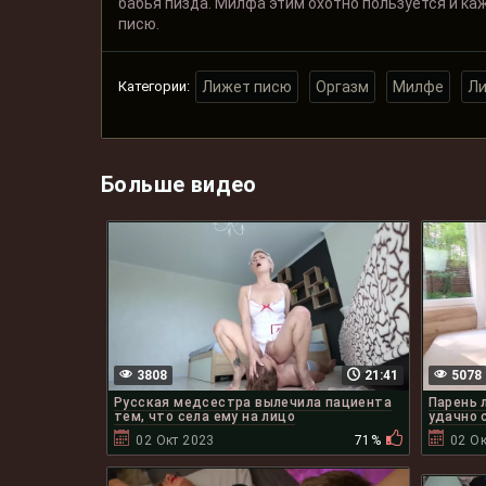
бабья пизда. Милфа этим охотно пользуется и ка
писю.
Категории:
Лижет писю
Оргазм
Милфе
Ли
Больше видео
3808
21:41
5078
Русская медсестра вылечила пациента
Парень 
тем, что села ему на лицо
удачно 
02 Окт 2023
71%
02 Ок