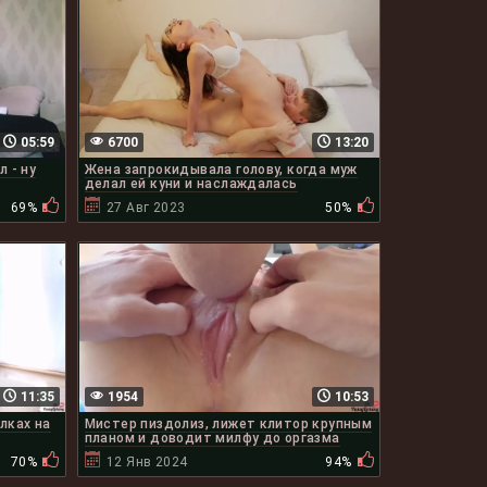
05:59
6700
13:20
л - ну
Жена запрокидывала голову, когда муж
делал ей куни и наслаждалась
69%
27 Авг 2023
50%
11:35
1954
10:53
лках на
Мистер пиздолиз, лижет клитор крупным
планом и доводит милфу до оргазма
70%
12 Янв 2024
94%