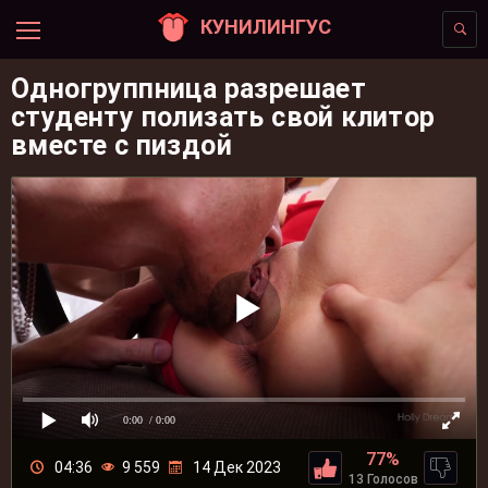
КУНИЛИНГУС
Одногруппница разрешает
студенту полизать свой клитор
вместе с пиздой
0:00
/ 0:00
77%
04:36
9 559
14 Дек 2023
13 Голосов