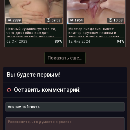
7889
09:53
1954
10:53
Нежный кунилингус это то,
Мистер пиздолиз, лижет
чего достойна каждая
клитор крупным планом и
уважающая себя девушка
доводит милфу до оргазма
02 Окт 2023
80%
12 Янв 2024
94%
Показать еще...
Вы будете первым!
Оставить комментарий: