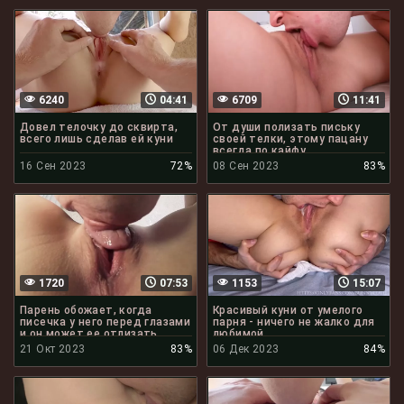
6240
04:41
6709
11:41
Довел телочку до сквирта,
От души полизать письку
всего лишь сделав ей куни
своей телки, этому пацану
всегда по кайфу
16 Сен 2023
72%
08 Сен 2023
83%
1720
07:53
1153
15:07
Парень обожает, когда
Красивый куни от умелого
писечка у него перед глазами
парня - ничего не жалко для
и он может ее отлизать
любимой
21 Окт 2023
83%
06 Дек 2023
84%