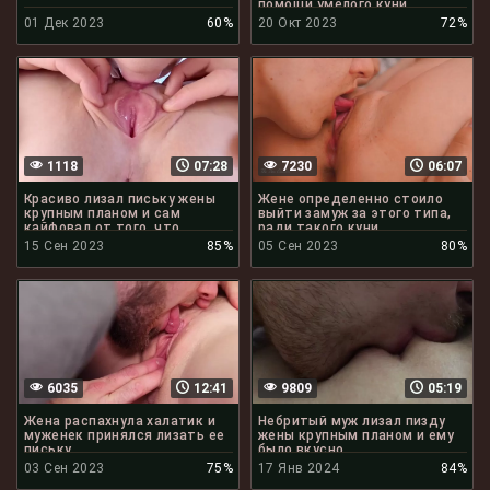
помощи умелого куни
01 Дек 2023
60%
20 Окт 2023
72%
1118
07:28
7230
06:07
Красиво лизал письку жены
Жене определенно стоило
крупным планом и сам
выйти замуж за этого типа,
кайфовал от того, что
ради такого куни
делает
15 Сен 2023
85%
05 Сен 2023
80%
6035
12:41
9809
05:19
Жена распахнула халатик и
Небритый муж лизал пизду
муженек принялся лизать ее
жены крупным планом и ему
письку
было вкусно
03 Сен 2023
75%
17 Янв 2024
84%