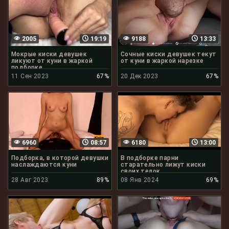
2005
19:19
9188
13:33
Мокрые киски девушек
Сочные киски девушек текут
ликуют от куни в жаркой
от куни в жаркой нарезке
подборке
11 Сен 2023
67%
20 Дек 2023
67%
6960
08:57
6180
13:00
Подборка, в которой девушки
В подборке парни
наслаждаются куни
старательно лижут киски
своих телок
28 Авг 2023
89%
08 Янв 2024
69%