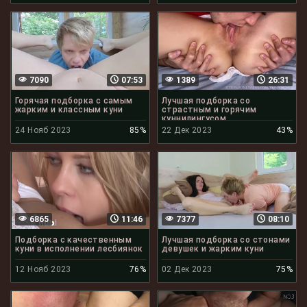
7090
07:53
1389
26:31
Горячая подборка с самым
Лучшая подборка со
жарким и классным куни
страстным и горячим
куннилингусом
24 Нояб 2023
85%
22 Дек 2023
43%
6865
11:46
7377
08:10
Подборка с качественным
Лучшая подборка со стонами
куни в исполнении лесбиянок
девушек и жарким куни
12 Нояб 2023
76%
02 Дек 2023
75%