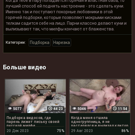
Когда тебе в пару попадается горячая и властная баба, то
лучший способ ей поднять настроение - это сделать куни.
Именно так и поступают покорные любовники в этой
горячей подборке, которые позволяют мокрыми кисками
телкам садится себе на лицо. Парни классно делают куни и
вылизывают так, что милфы кончают от блаженства.
Категории:
Подборка
Нарезка
Больше видео
5077
44:23
5046
11:54
Подборка видосов, где
Когда меня отшила
парень лижет письку своей
одногруппница, я не
русской милфе
растерялся и вылизал клитор
и анал её мамки
20 Дек 2023
75%
29 Авг 2023
86%