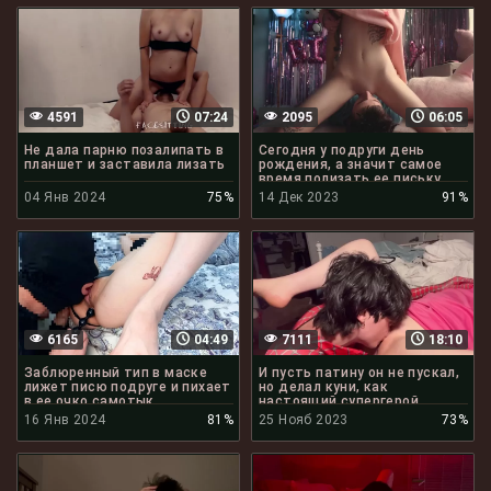
4591
07:24
2095
06:05
Не дала парню позалипать в
Сегодня у подруги день
планшет и заставила лизать
рождения, а значит самое
время полизать ее письку
04 Янв 2024
75%
14 Дек 2023
91%
6165
04:49
7111
18:10
Заблюренный тип в маске
И пусть патину он не пускал,
лижет писю подруге и пихает
но делал куни, как
в ее очко самотык
настоящий супергерой
16 Янв 2024
81%
25 Нояб 2023
73%