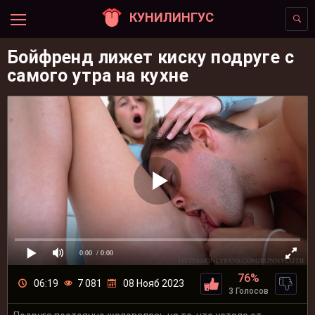
КУНИЛИНГУС
Бойфренд лижет киску подруге с
самого утра на кухне
0:00
/ 0:00
76%
06:19
7 081
08 Нояб 2023
3 Голосов