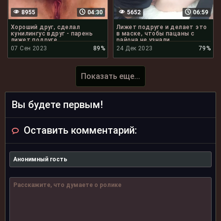
8955
04:30
5652
06:59
Хороший друг, сделал
Лижет подруге и делает это
кунилингус вдруг - парень
в маске, чтобы пацаны с
лижет подруге
района не узнали
07 Сен 2023
89%
24 Дек 2023
79%
Показать еще...
Вы будете первым!
Оставить комментарий: