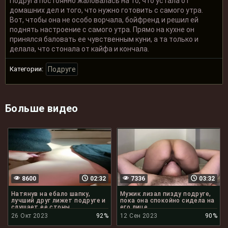
Подруга постоянно жаловалась на то, что устала от
домашних дел и того, что нужно готовить с самого утра.
Вот, чтобы она не особо ворчала, бойфренд и решил ей
поднять настроение с самого утра. Прямо на кухне он
принялся баловать ее чувственным куни, а та только и
делала, что стонала от кайфа и кончала.
Категории:
Подруге
Больше видео
8600
02:32
7336
03:32
Натянув на ебало шапку,
Мужик лизал пизду подруге,
лучший друг лижет подруге и
пока она спокойно сидела на
слушает ее стоны
его лице
26 Окт 2023
92%
12 Сен 2023
90%