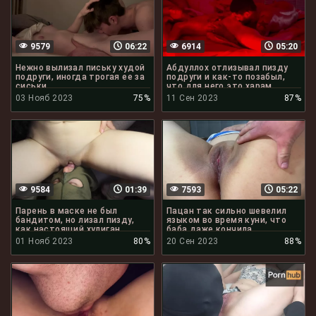
9579
06:22
6914
05:20
Нежно вылизал письку худой
Абдуллох отлизывал пизду
подруги, иногда трогая ее за
подруги и как-то позабыл,
сиськи
что для него это харам
03 Нояб 2023
75%
11 Сен 2023
87%
9584
01:39
7593
05:22
Парень в маске не был
Пацан так сильно шевелил
бандитом, но лизал пизду,
языком во время куни, что
как настоящий хулиган
баба даже кончила
01 Нояб 2023
80%
20 Сен 2023
88%