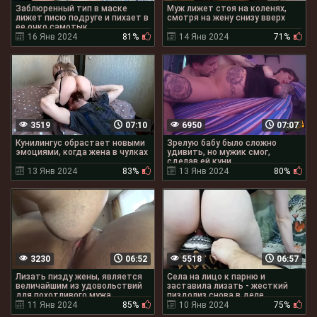
Заблюренный тип в маске
Муж лижет стоя на коленях,
лижет писю подруге и пихает в
смотря на жену снизу вверх
ее очко самотык
16 Янв 2024
81%
14 Янв 2024
71%
3519
07:10
6950
07:07
Кунилингус обрастает новыми
Зрелую бабу было сложно
эмоциями, когда жена в чулках
удивить, но мужик смог,
сделав ей куни
13 Янв 2024
83%
13 Янв 2024
80%
3230
06:52
5518
06:57
Лизать пизду жены, является
Села на лицо к парню и
величайшим из удовольствий
заставила лизать - жесткий
для похотливого мужа
пиздолиз снова в деле
11 Янв 2024
85%
10 Янв 2024
75%