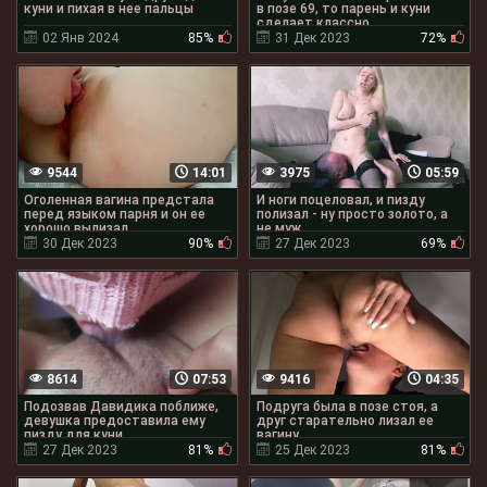
куни и пихая в нее пальцы
в позе 69, то парень и куни
сделает классно
02 Янв 2024
85%
31 Дек 2023
72%
9544
14:01
3975
05:59
Оголенная вагина предстала
И ноги поцеловал, и пизду
перед языком парня и он ее
полизал - ну просто золото, а
хорошо вылизал
не муж
30 Дек 2023
90%
27 Дек 2023
69%
8614
07:53
9416
04:35
Подозвав Давидика поближе,
Подруга была в позе стоя, а
девушка предоставила ему
друг старательно лизал ее
пизду для куни
вагину
27 Дек 2023
81%
25 Дек 2023
81%