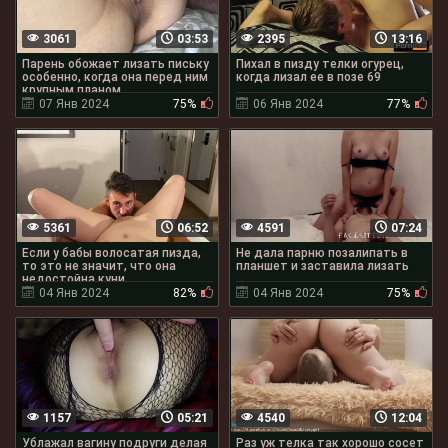
3061
03:53
2395
13:16
Парень обожает лизать письку
Пихал в пизду телки огурец,
особенно, когда она перед ним
когда лизал ее в позе 69
крупным планом
07 Янв 2024
75%
06 Янв 2024
77%
5361
06:52
4591
07:24
Если у бабы волосатая пизда,
Не дала парню позалипать в
то это не значит, что она
планшет и заставила лизать
недостойна куни
04 Янв 2024
82%
04 Янв 2024
75%
1157
05:21
4540
12:04
Ублажал вагину подруги делая
Раз уж телка так хорошо сосет