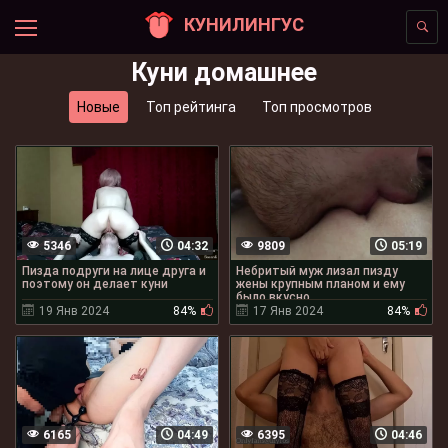
КУНИЛИНГУС
Куни домашнее
Новые
Топ рейтинга
Топ просмотров
5346
04:32
9809
05:19
Пизда подруги на лице друга и
Небритый муж лизал пизду
поэтому он делает куни
жены крупным планом и ему
было вкусно
19 Янв 2024
84%
17 Янв 2024
84%
6165
04:49
6395
04:46