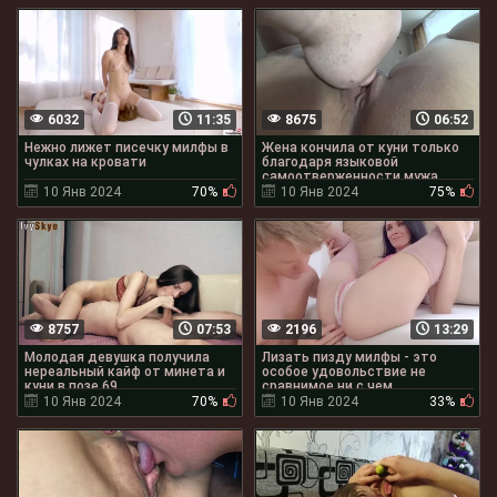
6032
11:35
8675
06:52
Нежно лижет писечку милфы в
Жена кончила от куни только
чулках на кровати
благодаря языковой
самоотверженности мужа
10 Янв 2024
70%
10 Янв 2024
75%
8757
07:53
2196
13:29
Молодая девушка получила
Лизать пизду милфы - это
нереальный кайф от минета и
особое удовольствие не
куни в позе 69
сравнимое ни с чем
10 Янв 2024
70%
10 Янв 2024
33%