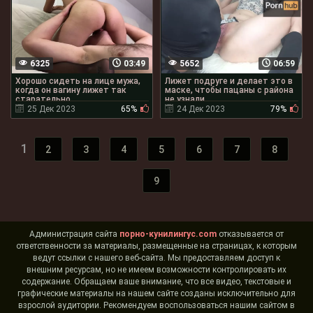
6325
03:49
5652
06:59
Хорошо сидеть на лице мужа,
Лижет подруге и делает это в
когда он вагину лижет так
маске, чтобы пацаны с района
старательно
не узнали
25 Дек 2023
65%
24 Дек 2023
79%
1
2
3
4
5
6
7
8
9
Администрация сайта
порно-кунилингус.com
отказывается от
ответственности за материалы, размещенные на страницах, к которым
ведут ссылки с нашего веб-сайта. Мы предоставляем доступ к
внешним ресурсам, но не имеем возможности контролировать их
содержание. Обращаем ваше внимание, что все видео, текстовые и
графические материалы на нашем сайте созданы исключительно для
взрослой аудитории. Рекомендуем воспользоваться нашим сайтом в