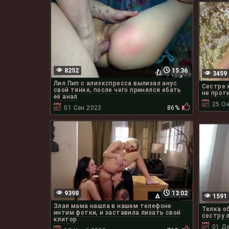
8252
15:36
3459
Лил Пип с алиэкспресса вылизал анус
Сестре 
свой тянке, после чего принялся ебать
не проти
её анал
25 Ок
01 Сен 2023
86%
9398
13:02
1591
Злая мама нашла в нашем телефоне
Телка о
интим фотки, и заставила лизать свой
сестру 
клитор
01 Д