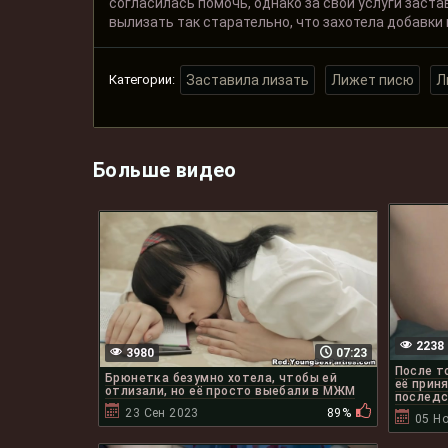
согласилась помочь, однако за свои услуги заста
вылизать так старательно, что захотела добавки 
Категории:
Заставила лизать
Лижет писю
Л
Больше видео
2238
3980
07:23
После т
Брюнетка безумно хотела, чтобы ей
её прин
отлизали, но её просто выебали в МЖМ
послед
23 Сен 2023
89%
05 Н