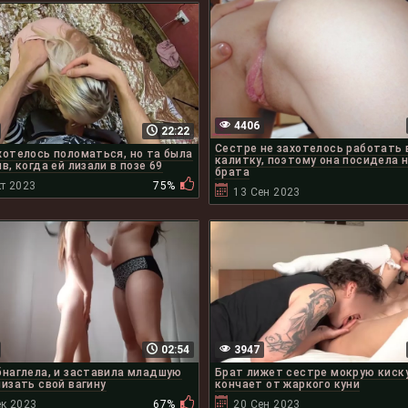
4406
22:22
Сестре не захотелось работать 
хотелось поломаться, но та была
калитку, поэтому она посидела 
в, когда ей лизали в позе 69
брата
т 2023
75%
13 Сен 2023
02:54
3947
бнаглела, и заставила младшую
Брат лижет сестре мокрую киску
лизать свой вагину
кончает от жаркого куни
ек 2023
67%
20 Сен 2023