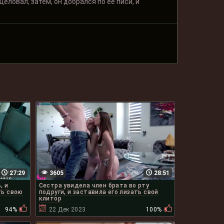
еловал, затем, он добрался по её писи, и
27:29
3605
28:51
, и
Сестра увидела член брата во рту
ть свою
подруги, и заставила его лизать свой
клитор
94%
22 Дек 2023
100%