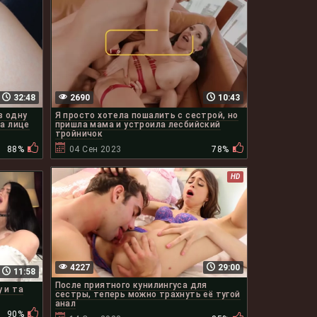
32:48
2690
10:43
в одну
Я просто хотела пошалить с сестрой, но
на лице
пришла мама и устроила лесбийский
тройничок
88%
04 Сен 2023
78%
HD
4227
29:00
11:58
После приятного кунилингуса для
 и та
сестры, теперь можно трахнуть её тугой
анал
90%