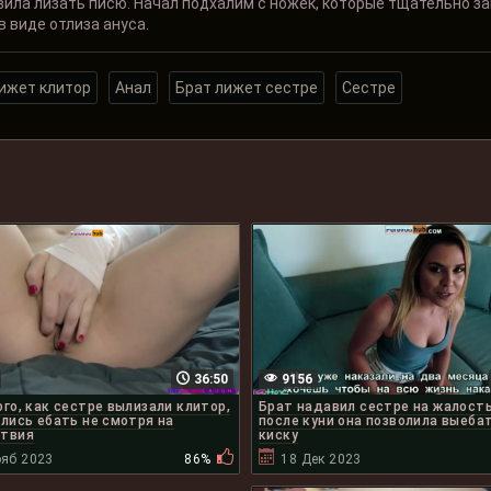
вила лизать писю. Начал подхалим с ножек, которые тщательно зац
в виде отлиза ануса.
ижет клитор
Анал
Брат лижет сестре
Сестре
36:50
9156
ого, как сестре вылизали клитор,
Брат надавил сестре на жалость
ялись ебать не смотря на
после куни она позволила выеба
ствия
киску
ояб 2023
86%
18 Дек 2023