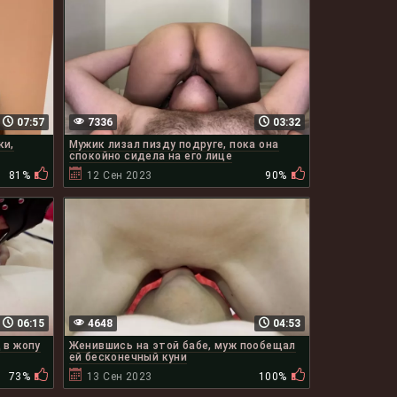
07:57
7336
03:32
ки,
Мужик лизал пизду подруге, пока она
спокойно сидела на его лице
81%
12 Сен 2023
90%
06:15
4648
04:53
 в жопу
Женившись на этой бабе, муж пообещал
ей бесконечный куни
73%
13 Сен 2023
100%