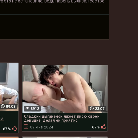
тех это не остановило, ведь парень вылизал сестре
09:08
8912
23:07
Сладкий цыганенок лижет писю своей
бы
девушке, делая ей приятно
09 Янв 2024
67%
67%