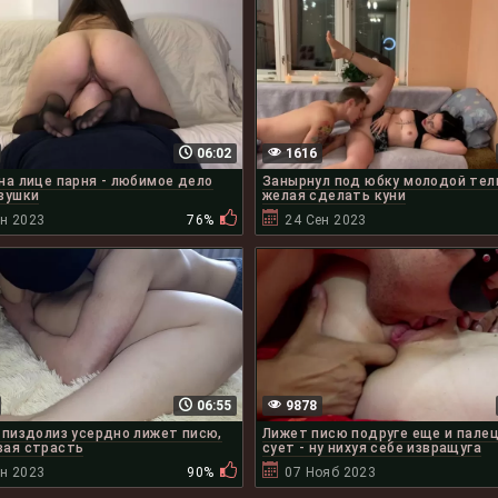
06:02
1616
на лице парня - любимое дело
Занырнул под юбку молодой тел
вушки
желая сделать куни
ен 2023
76%
24 Сен 2023
06:55
9878
 пиздолиз усердно лижет писю,
Лижет писю подруге еще и палец
ая страсть
сует - ну нихуя себе извращуга
ен 2023
90%
07 Нояб 2023