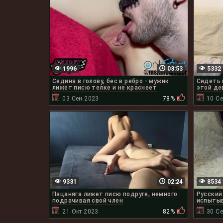
1996
03:53
5332
Седина в голову, бес в ребро - мужик
Сидеть 
лижет писю телке и не краснеет
этой де
03 Сен 2023
78%
10 С
9331
02:24
8534
Пацаняга лижет писю подруге, немного
Русский
подрачивая свой член
испытыв
21 Окт 2023
82%
30 С