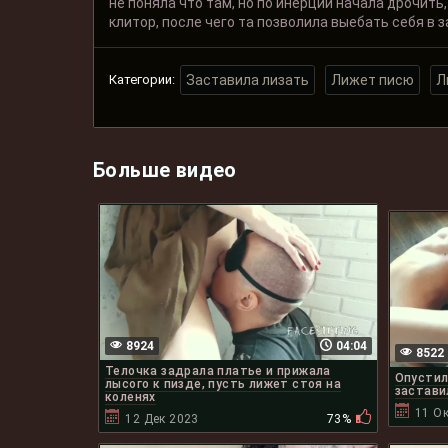
не поняла что там, но по инерции начала дрочить,
клитор, после чего та позволила выебать себя в з
Категории:
Заставила лизать
Лижет писю
Л
Больше видео
8924
04:04
8522
Телочка задрала платье и прижала
Опустил
лысого к пизде, пусть лижет стоя на
застави
коленях
11 Ок
12 Дек 2023
73%