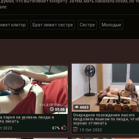
 думая, что вытягивает конфету. Затем, мать наказала обоих, но 
але.
ижет клитор
Брат лижет сестре
Сестре
Молодые
4663
05:06
Очередное похождение лысого
а парня на уровень пизды и
пиздолиза языком по пизде, что
ла лизать
хорошо отлизать
т 2023
87%
19 Окт 2023