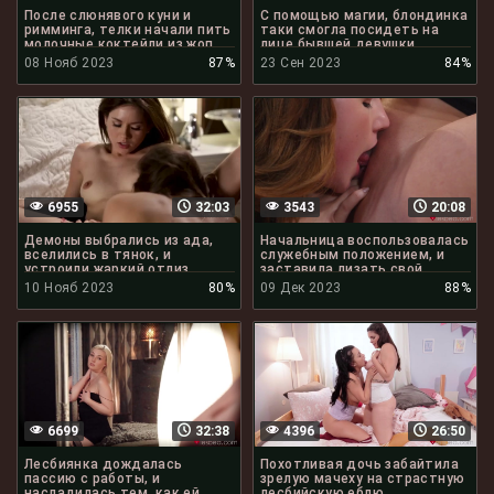
После слюнявого куни и
С помощью магии, блондинка
римминга, телки начали пить
таки смогла посидеть на
молочные коктейли из жоп
лице бывшей девушки
08 Нояб 2023
87%
23 Сен 2023
84%
6955
32:03
3543
20:08
Демоны выбрались из ада,
Начальница воспользовалась
вселились в тянок, и
служебным положением, и
устроили жаркий отлиз
заставила лизать свой
клиторов
клитор
10 Нояб 2023
80%
09 Дек 2023
88%
6699
32:38
4396
26:50
Лесбиянка дождалась
Похотливая дочь забайтила
пассию с работы, и
зрелую мачеху на страстную
насладилась тем, как ей
лесбийскую еблю