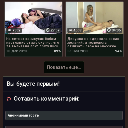
7552
27:59
4503
34:06
На летних каникулах бабам
Девушка не сдержала своих
настолько стало скучно, что
желаний, и позволила
те вылизали друг другу писи
отлизать себе на массаже
10 Дек 2023
89%
05 Сен 2023
94%
Показать еще...
Вы будете первым!
Оставить комментарий: