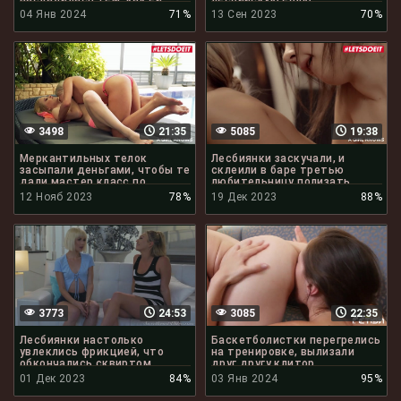
лижут писю
04 Янв 2024
71%
13 Сен 2023
70%
3498
21:35
5085
19:38
Меркантильных телок
Лесбиянки заскучали, и
засыпали деньгами, чтобы те
склеили в баре третью
дали мастер класс по
любительницу полизать
кунилингусу
клитор
12 Нояб 2023
78%
19 Дек 2023
88%
3773
24:53
3085
22:35
Лесбиянки настолько
Баскетболистки перегрелись
увлеклись фрикцией, что
на тренировке, вылизали
обкончались сквиртом
друг другу клитор
01 Дек 2023
84%
03 Янв 2024
95%