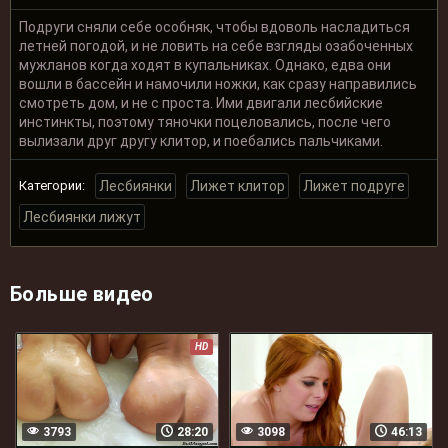
Подруги сняли себе особняк, чтобы вдоволь насладиться
летней погодой, и не ловить на себе взгляды озабоченных
мужланов когда ходят в купальниках. Однако, едва они
вошли в бассейн и намочили ножки, как сразу направились
смотреть дом, и не с проста. Ими двигали лесбийские
инстинкты, поэтому тяночки поцеловались, после чего
вылизали друг другу клитор, и поебались пальчиками.
Категории:
Лесбиянки
Лижет клитор
Лижет подруге
Лесбиянки лижут
Больше видео
HD
3793
28:20
3098
46:13