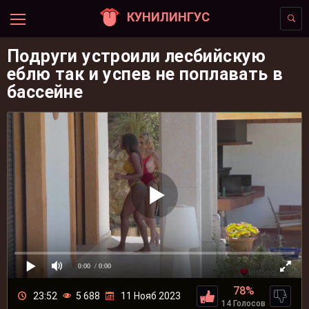
КУНИЛИНГУС
Подруги устроили лесбийскую
еблю так и успев не поплавать в
бассейне
0:00
/ 0:00
78%
23:52
5 688
11 Нояб 2023
14 Голосов