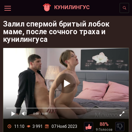
КУНИЛИНГУС
Залил спермой бритый лобок
маме, после сочного траха и
кунилингуса
0:00
/ 0:00
88%
11:10
3 991
07 Нояб 2023
9 Голосов