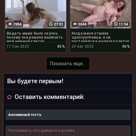
7954
27:01
5046
11:54
Видать маме было скучно,
Когда меня отшила
посему она решила вылизать
одногруппница, я не
мой нежный клитор
растерялся и вылизал клитор
и анал её мамки
17 Сен 2023
86%
29 Авг 2023
86%
Показать еще...
Вы будете первым!
Оставить комментарий: