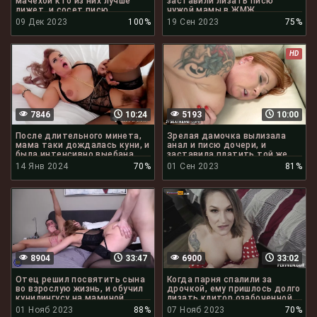
мачехой кто из них лучше
заставили лизать писю
лижет, и сосет писю
чужой мамы в ЖМЖ
09 Дек 2023
100%
19 Сен 2023
75%
HD
7846
10:24
5193
10:00
После длительного минета,
Зрелая дамочка вылизала
мама таки дождалась куни, и
анал и писю дочери, и
была интенсивно выебана
заставила платить той же
монетой
14 Янв 2024
70%
01 Сен 2023
81%
8904
33:47
6900
33:02
Отец решил посвятить сына
Когда парня спалили за
во взрослую жизнь, и обучил
дрочкой, ему пришлось долго
кунилингусу на маминой
лизать клитор озабоченной
киске
маме
01 Нояб 2023
88%
07 Нояб 2023
70%