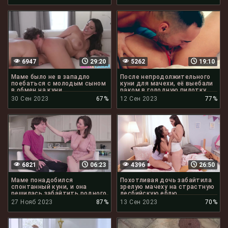
6947
29:20
5262
19:10
Маме было не в западло
После непродолжительного
поебаться с молодым сыном
куни для мачехи, её выебали
в обмен на куни
раком в голодную пилотку
30 Сен 2023
67%
12 Сен 2023
77%
6821
06:23
4396
26:50
Маме понадобился
Похотливая дочь забайтила
спонтанный куни, и она
зрелую мачеху на страстную
решилась забайтить родного
лесбийскую еблю
сына
27 Нояб 2023
87%
13 Сен 2023
70%