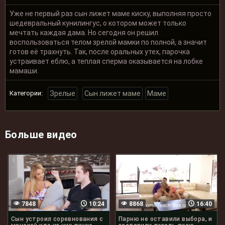
Уже не первый раз сын лижет маме киску, выполняя просто
шедевральный кунилингус, о котором может только
мечтать каждая дама. Но сегодня он решил
воспользоваться телом зрелой мамки по полной, а значит
готов её трахнуть. Так, после оральных утех, парочка
устраивает еблю, а теплая сперма оказывается на лобке
мамаши.
Категории:
Зрелые
Сын лижет маме
Маме
Больше видео
7848
10:24
8868
16:40
Сын устроил соревнования с
Парню не оставили выбора, и