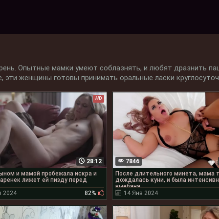
ень. Опытные мамки умеют соблазнять, и любят дразнить пац
е, эти женщины готовы принимать оральные ласки круглосуточ
HD
28:12
7846
ыном и мамой пробежала искра и
После длительного минета, мама 
аренек лижет ей пизду перед
дождалась куни, и была интенсив
выебана
в 2024
82%
14 Янв 2024