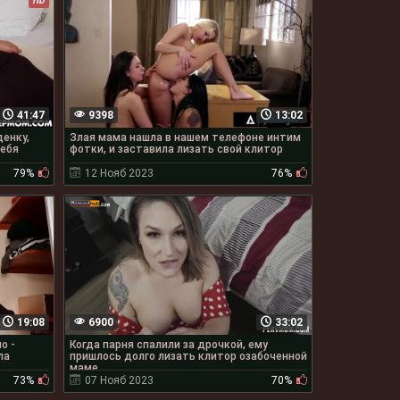
HD
41:47
9398
13:02
енку,
Злая мама нашла в нашем телефоне интим
себя
фотки, и заставила лизать свой клитор
79%
12 Нояб 2023
76%
19:08
6900
33:02
о -
Когда парня спалили за дрочкой, ему
ла
пришлось долго лизать клитор озабоченной
маме
73%
07 Нояб 2023
70%