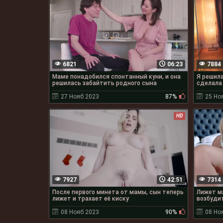
6821
06:23
7884
Маме понадобился спонтанный куни, и она
Я решила
решилась забайтить родного сына
сделала 
27 Нояб 2023
87%
25 Но
HD
7927
42:51
7314
После первого минета от мамы, сын теперь
Лижет ма
лижет и трахает её киску
возбудит
08 Нояб 2023
90%
08 Но