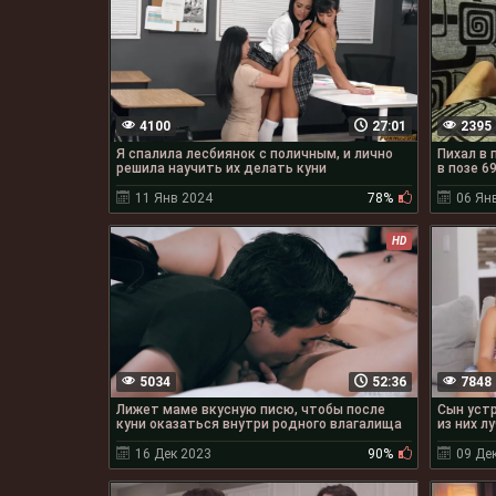
4100
27:01
2395
Я спалила лесбиянок с поличным, и лично
Пихал в 
решила научить их делать куни
в позе 6
11 Янв 2024
78%
06 Ян
HD
5034
52:36
7848
Лижет маме вкусную писю, чтобы после
Сын устр
куни оказаться внутри родного влагалища
из них л
16 Дек 2023
90%
09 Де