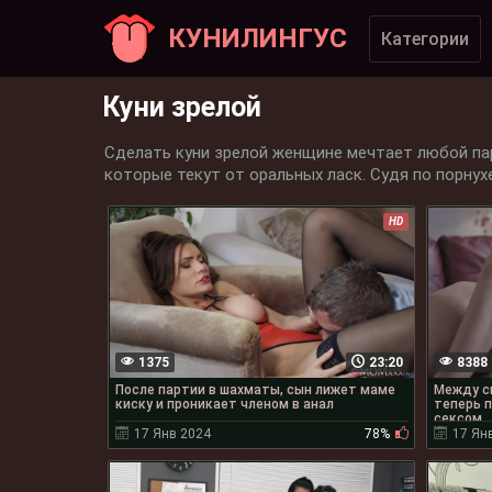
КУНИЛИНГУС
Категории
Куни зрелой
Сделать куни зрелой женщине мечтает любой пар
которые текут от оральных ласк. Судя по порнух
HD
1375
23:20
8388
После партии в шахматы, сын лижет маме
Между с
киску и проникает членом в анал
теперь п
сексом
17 Янв 2024
78%
17 Ян