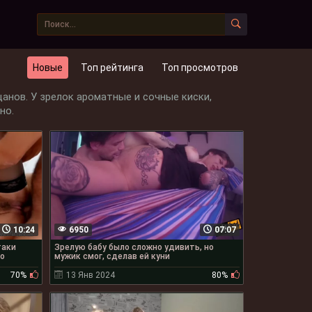
Новые
Топ рейтинга
Топ просмотров
анов. У зрелок ароматные и сочные киски,
но.
10:24
6950
07:07
таки
Зрелую бабу было сложно удивить, но
но
мужик смог, сделав ей куни
70%
13 Янв 2024
80%