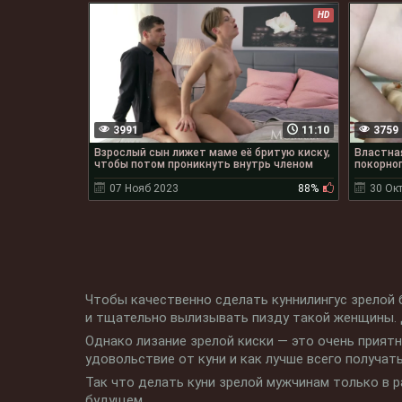
HD
3991
11:10
3759
Взрослый сын лижет маме её бритую киску,
Властная
чтобы потом проникнуть внутрь членом
покорног
07 Нояб 2023
88%
30 Ок
Чтобы качественно сделать куннилингус зрелой 
и тщательно вылизывать пизду такой женщины. Д
Однако лизание зрелой киски — это очень приятн
удовольствие от куни и как лучше всего получат
Так что делать куни зрелой мужчинам только в 
будущем.