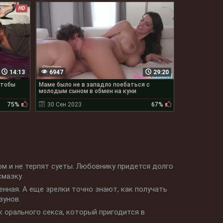
HD
14:13
6947
29:20
чтобы
Маме было не в западло поебаться с
молодым сыном в обмен на куни
75%
30 Сен 2023
67%
ом и не терпят суеты. Любовнику придется долго
мазку.
енная. А еще зрелки точно знают, как получать
зунов.
 орального секса, который пригодится в