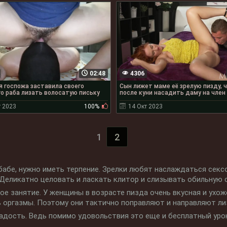
02:48
4306
 госпожа заставила своего
Сын лижет маме её зрелую пизду, 
о раба лизать волосатую письку
после куни насадить даму на член
т 2023
100%
14 Окт 2023
1
2
бабе, нужно иметь терпение. Зрелки любят наслаждаться секс
еликатно целовать и ласкать клитор и слизывать обильную с
ое занятие. У женщины в возрасте пизда очень вкусная и ухож
ь оргазмы. Поэтому они тактично поправляют и направляют ли
радость. Ведь помимо удовольствия это еще и бесплатный урок