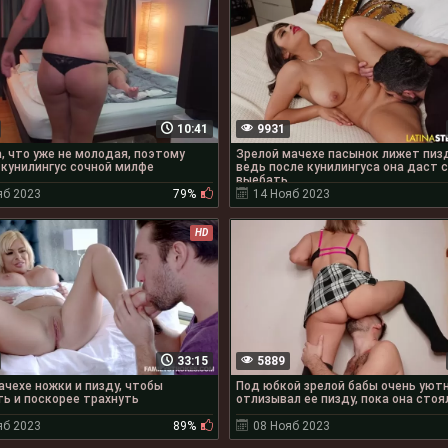
10:41
9931
, что уже не молодая, поэтому
Зрелой мачехе пасынок лижет пизд
кунилингус сочной милфе
ведь после кунилингуса она даст 
выебать
яб 2023
79%
14 Нояб 2023
HD
33:15
5889
чехе ножки и пизду, чтобы
Под юбкой зрелой бабы очень уютн
ь и поскорее трахнуть
отлизывал ее пизду, пока она стоя
яб 2023
89%
08 Нояб 2023