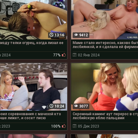
13:16
9412
пизду телки огурец, когда лизал ее
Маме стало интересно, каково бы
9
лесбиянкой, и я сделала ей фирме
в 2024
77%
02 Янв 2024
10:24
3077
оил соревнования с мачехой кто
Скромный каминг аут перерос в с
учше лижет, и сосет писю
лесбийскую еблю пальцами
к 2023
100%
05 Дек 2023