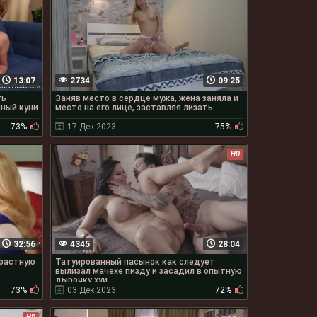
13:07
2734
09:25
ть
Заняв место в сердце мужа, жена заняла и
нный куни
место на его лице, заставляя лизать
73%
17 Дек 2023
75%
HD
32:56
4345
28:04
трастную
Татуированный пасынок как следует
вылизал мачехе пизду и засадил в опытную
дырочку хуй
73%
03 Дек 2023
72%