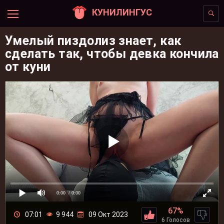
КУНИЛИНГУС
Умелый пиздолиз знает, как
сделать так, чтобы девка кончила
от куни
0:00
/ 0:00
67%
07:01
9 944
09 Окт 2023
6 Голосов