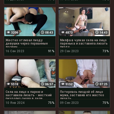
3206
08:43
4873
14:43
Жестко отлизал пизду
Милфа в чулках села на лицо
девушки через порванные
паренька и заставила лизать
лосины
пизду
16 Сен 2023
91%
29 Сен 2023
73%
5518
06:57
5152
07:25
Села на лицо к парню и
Потерлась пиздой об лицо
заставила лизать - жесткий
мужа, заставив его жестко
пиздолиз снова в деле
лизать
10 Янв 2024
75%
09 Сен 2023
75%