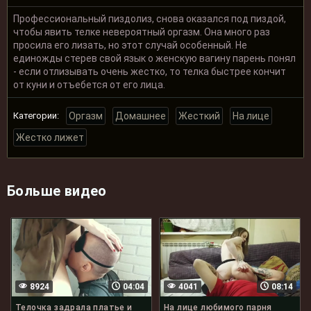
Профессиональный пиздолиз, снова оказался под пиздой,
чтобы явить телке невероятный оргазм. Она много раз
просила его лизать, но этот случай особенный. Не
единожды стерев свой язык о женскую вагину парень понял
- если отлизывать очень жестко, то телка быстрее кончит
от куни и отъебется от его лица.
Категории:
Оргазм
Домашнее
Жесткий
На лице
Жестко лижет
Больше видео
8924
04:04
4041
08:14
Телочка задрала платье и
На лице любимого парня