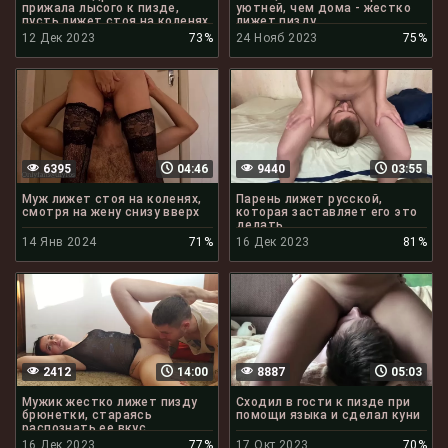
прижала лысого к пизде,
уютней, чем дома - жестко
пусть лижет стоя на коленях
лижет пизду
12 Дек 2023
73%
24 Нояб 2023
75%
6395
04:46
9440
03:55
Муж лижет стоя на коленях,
Парень лижет русской,
смотря на жену снизу вверх
которая заставляет его это
делать
14 Янв 2024
71%
16 Дек 2023
81%
2412
14:00
8887
05:03
Мужик жестко лижет пизду
Сходил в гости к пизде при
брюнетки, стараясь
помощи языка и сделал куни
распознать ее вкус
16 Дек 2023
77%
17 Окт 2023
70%