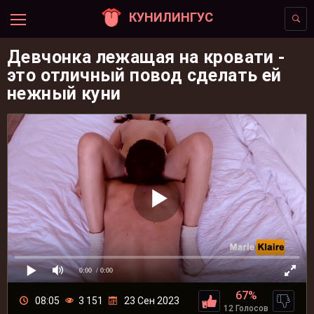
КУНИЛИНГУС
Девчонка лежащая на кровати -
это отличный повод сделать ей
нежный куни
0:00
/ 0:00
67%
08:05
3 151
23 Сен 2023
12 Голосов