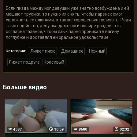
Если пизда между ног девушки уже знатно возбуждена и ей
мешают трусики, то нужно их снять, чтобы паренек смог
увлажнить ее слюнями, а так же хорошенько полизать. Ради
такого действа, девушка даже ноги пошире раздвигать
согласна главное, чтобы язык парня проникал в вагину
поглубже и доставлял ей оральное удовольствие.
Категории:
Лижет писю
Домашнее
Нежный
Лижет подруге
Красивый
Больше видео
4587
10:59
8600
02:32