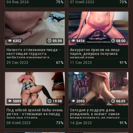
04 Янв 2024
75%
07 Нояб 2023
73%
6352
05:59
9456
08:00
Начисто отлизанная пизда -
Аккуратно присев на лицо
настоящая гордость
парня, девушка получила
любителя кунилингуса
нежный куни
29 Сен 2023
67%
11 Сен 2023
91%
5889
19:08
2095
06:05
Под юбкой зрелой бабы очень
Сегодня у подруги день
уютно - отлизывал ее пизду,
рождения, а значит самое
пока она стояла
время полизать ее письку
08 Нояб 2023
73%
14 Дек 2023
91%