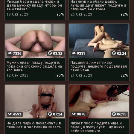
Рыжая баба надела чулки и
Натянув на ебало шапку,
дала мужику пизду, чтобы он
лучший друг лижет подруге и
ее отлизал
слушает ее стоны
18 Окт 2023
95%
26 Окт 2023
92%
7336
03:32
9331
02:24
Мужик лизал пизду подруге,
Пацаняга лижет писю
пока она спокойно сидела на
подруге, немного подрачивая
его лице
свой член
12 Сен 2023
90%
21 Окт 2023
82%
4591
07:24
9878
06:15
Не дала парню позалипать в
Лижет писю подруге еще и
планшет и заставила лизать
палец в жопу сует - ну нихуя
себе извращуга