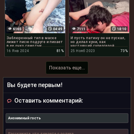
6165
04:49
7111
18:10
Заблюренный тип в маске
И пусть патину он не пускал,
лижет писю подруге и пихает
но делал куни, как
в ее очко самотык
настоящий супергерой
16 Янв 2024
81%
25 Нояб 2023
73%
Показать еще...
Вы будете первым!
Оставить комментарий: