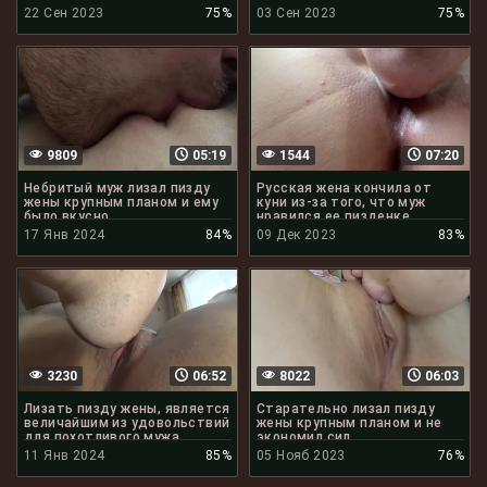
22 Сен 2023
75%
03 Сен 2023
75%
9809
05:19
1544
07:20
Небритый муж лизал пизду
Русская жена кончила от
жены крупным планом и ему
куни из-за того, что муж
было вкусно
нравился ее пизденке
17 Янв 2024
84%
09 Дек 2023
83%
3230
06:52
8022
06:03
Лизать пизду жены, является
Старательно лизал пизду
величайшим из удовольствий
жены крупным планом и не
для похотливого мужа
экономил сил
11 Янв 2024
85%
05 Нояб 2023
76%