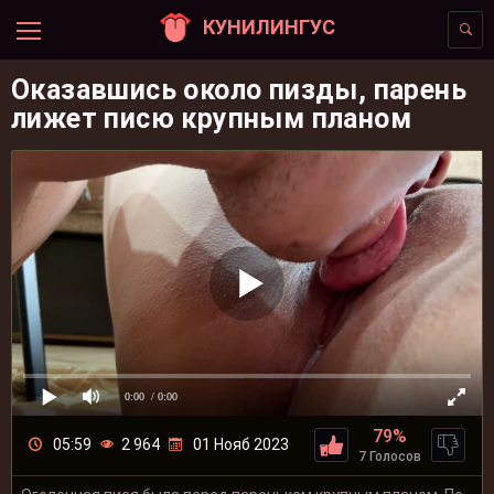
КУНИЛИНГУС
Оказавшись около пизды, парень
лижет писю крупным планом
0:00
/ 0:00
79%
05:59
2 964
01 Нояб 2023
7 Голосов