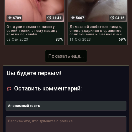
6709
11:41
5667
04:16
От души полизать письку
Домашний любитель пизды,
своей телки, этому пацану
снова ударился в оральные
всегда по кайфу
приключения и сделал куни
08 Сен 2023
83%
11 Окт 2023
69%
Показать еще...
Вы будете первым!
Оставить комментарий: