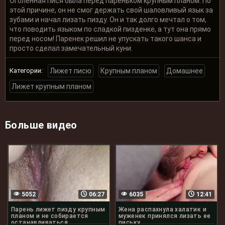
Оголенная пися была перед пареньком крупным планом. По
этой причине, он не смог держать свой шаловливый язык за
зубами и начал лизать пизду. Он и так долго мечтал о том,
что поводить языком по сладкой пизденке, а тут она прямо
перед носом! Паренек решил не упускать такого шанса и
просто сделал замечательный куни.
Категории:
Лижет писю
Крупным планом
Домашнее
Лижет крупным планом
Больше видео
5052
06:27
6035
12:41
Парень лижет пизду крупным
Жена распахнула халатик и
планом и не собирается
муженек принялся лизать ее
останавливаться
письку