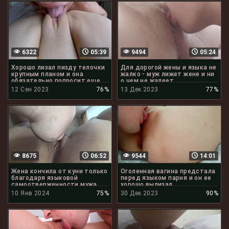
6322
05:39
9494
05:24
Хорошо лизал пизду телочки
Для дорогой жены и языка не
крупным планом и она
жалко - муж лижет жене и ни
обязательно попросит еще
о чем не жалеет
12 Сен 2023
76%
13 Дек 2023
77%
8675
06:52
9544
14:01
Жена кончила от куни только
Оголенная вагина предстала
благодаря языковой
перед языком парня и он ее
самоотверженности мужа
хорошо вылизал
10 Янв 2024
75%
30 Дек 2023
90%