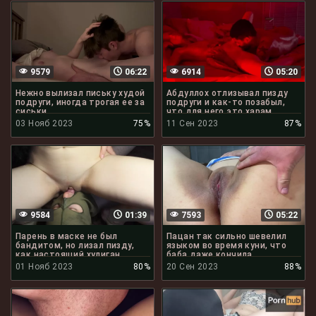
9579
06:22
6914
05:20
Нежно вылизал письку худой
Абдуллох отлизывал пизду
подруги, иногда трогая ее за
подруги и как-то позабыл,
сиськи
что для него это харам
03 Нояб 2023
75%
11 Сен 2023
87%
9584
01:39
7593
05:22
Парень в маске не был
Пацан так сильно шевелил
бандитом, но лизал пизду,
языком во время куни, что
как настоящий хулиган
баба даже кончила
01 Нояб 2023
80%
20 Сен 2023
88%