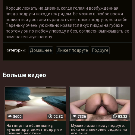
Хорошо лежать на диване, когда голая и возбужденная
пизда подруги находится рядом. Ее можно в любое время
полизать и доставить радость не только подруге, но и себе.
Пареньку очень уж сильно нравится вкус пизды на губах и
поэтому он по любому поводу и без, согласен вылизывать ее
замечательную вагину.
Категории:
Домашнее
Лижет подруге
Подруге
Больше видео
8600
02:32
7336
03:32
Натянув на ебало шапку,
Мужик лизал пизду подруге,
лучший друг лижет подруге и
пока она спокойно сидела на
слушает ее стоны
его лице