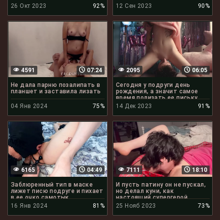
26 Окт 2023
92%
12 Сен 2023
90%
4591
07:24
2095
06:05
Не дала парню позалипать в
Сегодня у подруги день
планшет и заставила лизать
рождения, а значит самое
время полизать ее письку
04 Янв 2024
75%
14 Дек 2023
91%
6165
04:49
7111
18:10
Заблюренный тип в маске
И пусть патину он не пускал,
лижет писю подруге и пихает
но делал куни, как
в ее очко самотык
настоящий супергерой
16 Янв 2024
81%
25 Нояб 2023
73%