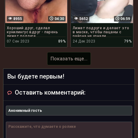
8955
04:30
5652
06:59
Хороший друг, сделал
Лижет подруге и делает это
кунилингус вдруг - парень
в маске, чтобы пацаны с
лижет подруге
района не узнали
07 Сен 2023
89%
24 Дек 2023
79%
Показать еще...
Вы будете первым!
Оставить комментарий: