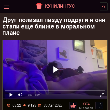
КУНИЛИНГУС
Друг полизал пизду подруги и они
стали еще ближе в моральном
плане
0:00
/ 0:00
73%
03:22
9 128
30 Авг 2023
6 Голосов