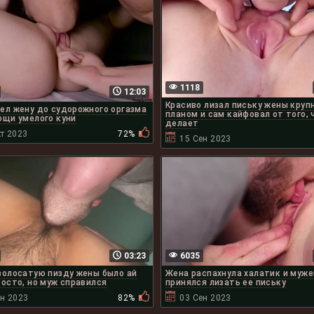
1118
12:03
Красиво лизал письку жены кру
ел жену до судорожного оргазма
планом и сам кайфовал от того, 
ощи умелого куни
делает
т 2023
72%
15 Сен 2023
03:23
6035
волосатую пизду жены было ай
Жена распахнула халатик и муж
росто, но муж справился
принялся лизать ее письку
ен 2023
82%
03 Сен 2023