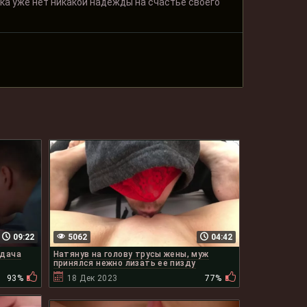
ика уже нет никакой надежды на счастье своего
09:22
5062
04:42
адача
Натянув на голову трусы жены, муж
принялся нежно лизать ее пизду
93%
18 Дек 2023
77%