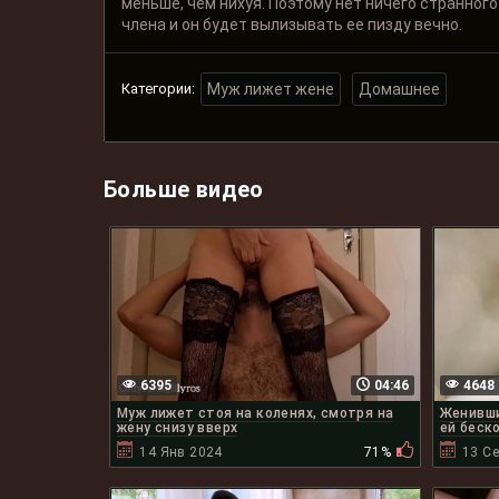
меньше, чем нихуя. Поэтому нет ничего странного
члена и он будет вылизывать ее пизду вечно.
Категории:
Муж лижет жене
Домашнее
Больше видео
6395
04:46
4648
Муж лижет стоя на коленях, смотря на
Женивши
жену снизу вверх
ей беск
14 Янв 2024
71%
13 С