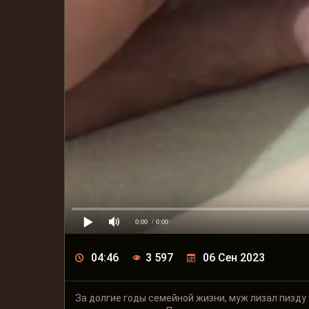
0:00
/ 0:00
04:46
3 597
06 Сен 2023
За долгие годы семейной жизни, муж лизал пизду ж