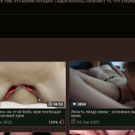
 в том, что мужик поседел. Седые волосы, означают то, что у муж
04:53
3834
сь на этой бабе, муж пообещал
Лизать пизду жены - основная з
онечный куни
мужа
ен 2023
100%
05 Сен 2023