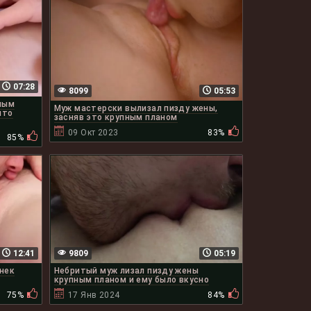
07:28
8099
05:53
пным
Муж мастерски вылизал пизду жены,
что
засняв это крупным планом
09 Окт 2023
83%
85%
12:41
9809
05:19
енек
Небритый муж лизал пизду жены
крупным планом и ему было вкусно
75%
17 Янв 2024
84%