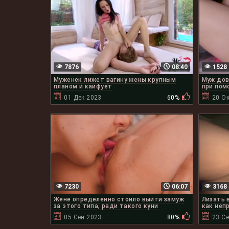
7876
08:40
1528
Муженек лижет вагину жены крупным
Муж дов
планом и кайфует
при пом
01 Дек 2023
60%
20 Ок
7230
06:07
3168
Жене определенно стоило выйти замуж
Лизать 
за этого типа, ради такого куни
как неп
05 Сен 2023
80%
23 С