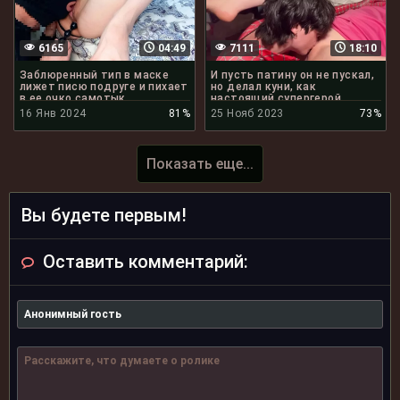
6165
04:49
7111
18:10
Заблюренный тип в маске
И пусть патину он не пускал,
лижет писю подруге и пихает
но делал куни, как
в ее очко самотык
настоящий супергерой
16 Янв 2024
81%
25 Нояб 2023
73%
Показать еще...
Вы будете первым!
Оставить комментарий: