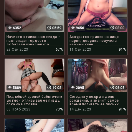
6352
05:59
9456
08:00
Начисто отлизанная пизда -
Аккуратно присев на лицо
настоящая гордость
парня, девушка получила
любителя кунилингуса
нежный куни
29 Сен 2023
67%
11 Сен 2023
91%
5889
19:08
2095
06:05
Под юбкой зрелой бабы очень
Сегодня у подруги день
уютно - отлизывал ее пизду,
рождения, а значит самое
пока она стояла
время полизать ее письку
08 Нояб 2023
73%
14 Дек 2023
91%