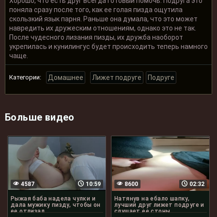
Хорошо, что есть друг всегда готовый помочь. Подруга это
поняла сразу после того, как ее голая пизда ощутила
скользкий язык парня. Раньше она думала, что это может
навредить их дружеским отношениям, однако это не так.
После чудесного лизания пизды, их дружба наоборот
укрепилась и кунилингус будет происходить теперь намного
чаще.
Категории:
Домашнее
Лижет подруге
Подруге
Больше видео
4587
10:59
8600
02:32
Рыжая баба надела чулки и
Натянув на ебало шапку,
дала мужику пизду, чтобы он
лучший друг лижет подруге и
ее отлизал
слушает ее стоны