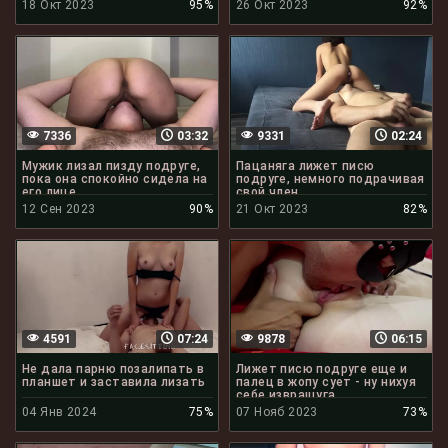
18 Окт 2023
95%
26 Окт 2023
92%
7336
03:32
9331
02:24
Мужик лизал пизду подруге,
Пацаняга лижет писю
пока она спокойно сидела на
подруге, немного подрачивая
его лице
свой член
12 Сен 2023
90%
21 Окт 2023
82%
4591
07:24
9878
06:15
Не дала парню позалипать в
Лижет писю подруге еще и
планшет и заставила лизать
палец в жопу сует - ну нихуя
себе извращуга
04 Янв 2024
75%
07 Нояб 2023
73%