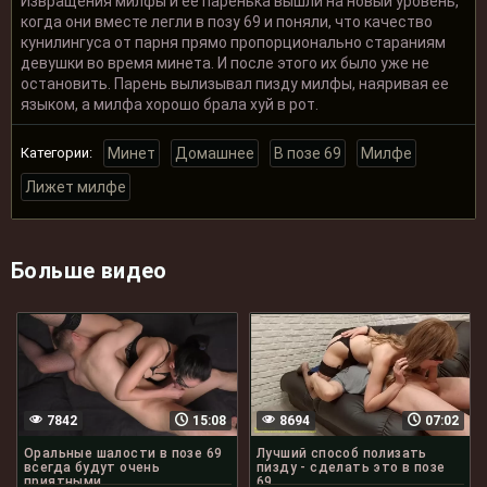
Извращения милфы и ее паренька вышли на новый уровень,
когда они вместе легли в позу 69 и поняли, что качество
кунилингуса от парня прямо пропорционально стараниям
девушки во время минета. И после этого их было уже не
остановить. Парень вылизывал пизду милфы, наяривая ее
языком, а милфа хорошо брала хуй в рот.
Категории:
Минет
Домашнее
В позе 69
Милфе
Лижет милфе
Больше видео
7842
15:08
8694
07:02
Оральные шалости в позе 69
Лучший способ полизать
всегда будут очень
пизду - сделать это в позе
приятными
69