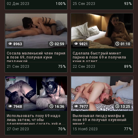
02 Дек 2023
100%
25 Сен 2023
93%
8963
02:59
9821
01:10
Сосала маленький член парня
Сделала быстрый минет
в позе 69, получая куни
парню в позе 69 и получила
пизденкой
куни в ответ
21 Сен 2023
75%
22 Сен 2023
89%
7948
16:36
7977
13:25
Использовать позу 69 надо
Вылизывал пизду милфы в
лишь затем, чтобы
позе 69 и получал охуенный
одновременно сосать хуй и
минет
получать куни
27 Окт 2023
70%
15 Нояб 2023
77%