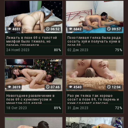
4651
06:52
6842
09:57
Лежать в позе 69 с толстой
Похотливая телка была рада
милфой было тяжело, но
сосать хуй и получать куни в
парень справился
позе 69
24 Нояб 2023
80%
02 Дек 2023
75%
3619
07:46
4540
12:04
Новогоднее развлечение в
Раз уж телка так хорошо
позе 69 с кунилингусом и
сосет в позе 69, то парень и
минетом под елкой
куни сделает классно
18 Окт 2023
89%
31 Дек 2023
72%