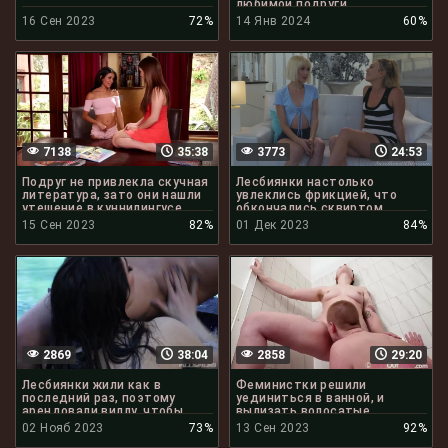
любимой подруги
16 Сен 2023
72%
14 Янв 2024
60%
7138
35:38
3773
24:53
Подруг не привлекла скучная
Лесбиянки настолько
литература, зато они нашли
увлеклись фрикцией, что
утешение в куннилингусе
обкончались сквиртом
15 Сен 2023
82%
01 Дек 2023
84%
2869
38:04
2858
29:20
Лесбиянки жили как в
Феминистки решили
последний раз, поэтому
уединиться в ванной, и
арендовали виллу, чтобы
вылизать волосатые
полизать писю
клиторы
02 Нояб 2023
73%
13 Сен 2023
92%