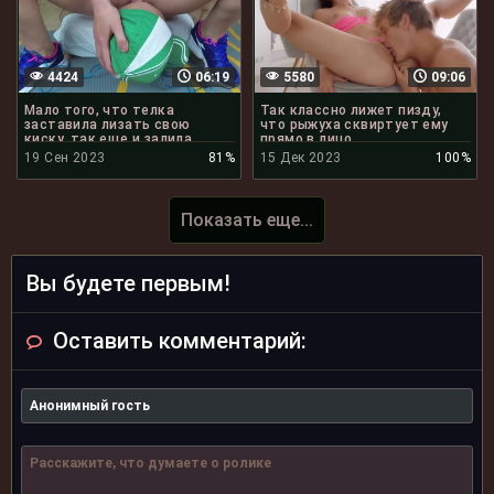
4424
06:19
5580
09:06
Мало того, что телка
Так классно лижет пизду,
заставила лизать свою
что рыжуха сквиртует ему
киску, так еще и залила
прямо в лицо
друга сквиртом
19 Сен 2023
81%
15 Дек 2023
100%
Показать еще...
Вы будете первым!
Оставить комментарий: