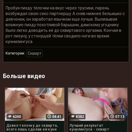
Пробуя пизду тёлочки на вкус через трусики, парень
возбуждал свою секс партнершу. А сняв нижнее бельишко с
девчонки, он заработал язычком еще лучше. Вылизывая
влажную пизду похотливой барышни, дамскому угоднику
было легко доводить её до сквиртового оргазма. Кончая в
рот лизуну, у стонущей тёлки сводило ноги во время
куннилингуса.
Категории:
Сквирт
Больше видео
6240
04:41
8382
07:13
Довел телочку до сквирта,
Лучший результат
всего лишь сделав ей куни
кунилингуса - сквирт