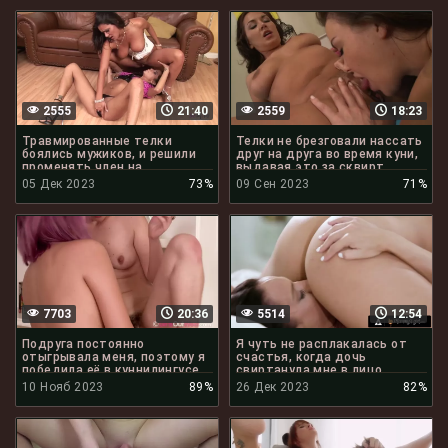
2555
21:40
2559
18:23
Травмированные телки
Телки не брезговали нассать
боялись мужиков, и решили
друг на друга во время куни,
променять член на
выдавая это за сквирт
кунилингус
05 Дек 2023
73%
09 Сен 2023
71%
7703
20:36
5514
12:54
Подруга постоянно
Я чуть не расплакалась от
отыгрывала меня, поэтому я
счастья, когда дочь
победила её в куннилингусе
свиртанула мне в лицо
10 Нояб 2023
89%
26 Дек 2023
82%