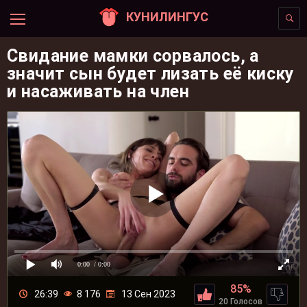
КУНИЛИНГУС
Свидание мамки сорвалось, а
значит сын будет лизать её киску
и насаживать на член
0:00
/ 0:00
85%
26:39
8 176
13 Сен 2023
20 Голосов