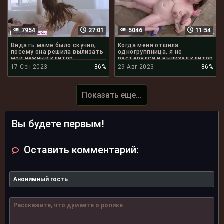
7954
27:01
5046
11:54
Видать маме было скучно,
Когда меня отшила
посему она решила вылизать
одногруппница, я не
мой нежный клитор
растерялся и вылизал клитор
и анал её мамки
17 Сен 2023
86%
29 Авг 2023
86%
Показать еще...
Вы будете первым!
Оставить комментарий: