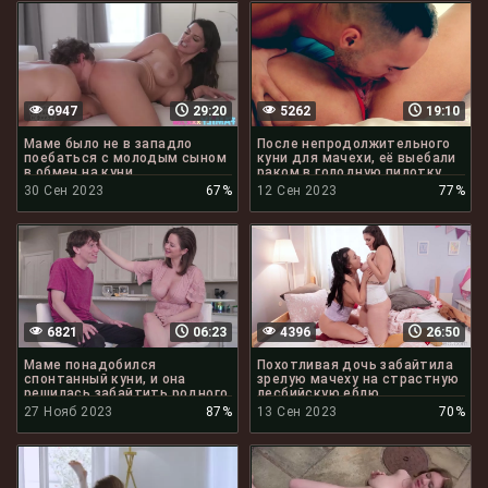
6947
29:20
5262
19:10
Маме было не в западло
После непродолжительного
поебаться с молодым сыном
куни для мачехи, её выебали
в обмен на куни
раком в голодную пилотку
30 Сен 2023
67%
12 Сен 2023
77%
6821
06:23
4396
26:50
Маме понадобился
Похотливая дочь забайтила
спонтанный куни, и она
зрелую мачеху на страстную
решилась забайтить родного
лесбийскую еблю
сына
27 Нояб 2023
87%
13 Сен 2023
70%