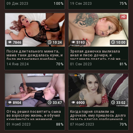
09 Дек 2023
100%
19 Сен 2023
75%
HD
7846
10:24
5193
10:00
После длительного минета,
Зрелая дамочка вылизала
мама таки дождалась куни, и
анал и писю дочери, и
была интенсивно выебана
заставила платить той же
монетой
14 Янв 2024
70%
01 Сен 2023
81%
8904
33:47
6900
33:02
Отец решил посвятить сына
Когда парня спалили за
во взрослую жизнь, и обучил
дрочкой, ему пришлось долго
кунилингусу на маминой
лизать клитор озабоченной
киске
маме
01 Нояб 2023
88%
07 Нояб 2023
70%