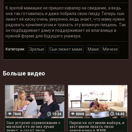
К зрелой мамашке не пришел кавалер на свидание, а ведь
она так готовилась и даже побрила свою пизду. Теперь сын
лижет её киску очень уверенно, ведь знает, что маму нужно
радовать кунилингусом и трахать эту влажную пиздень. Так
он подбадривает даму и поддерживает её влагалище в
нужной форме для будущего ухажера.
Категории:
Зрелые
Сын лижет маме
Маме
Мачехе
Больше видео
7848
10:24
8868
16:40
Сын устроил соревнования с
Парню не оставили выбора, и
мачехой кто из них лучше
заставили лизать писю
лижет, и сосет писю
чужой мамы в ЖМЖ