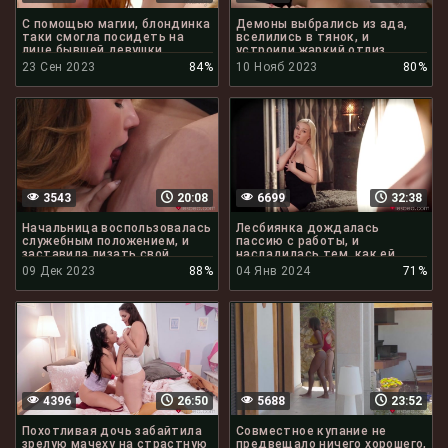
С помощью магии, блондинка
Демоны выбрались из ада,
таки смогла посидеть на
вселились в тянок, и
лице бывшей девушки
устроили жаркий отлиз
клиторов
23 Сен 2023
84%
10 Нояб 2023
80%
3543
20:08
6699
32:38
Начальница воспользовалась
Лесбиянка дождалась
служебным положением, и
пассию с работы, и
заставила лизать свой
насладилась тем, как ей
клитор
лижут писю
09 Дек 2023
88%
04 Янв 2024
71%
4396
26:50
5688
23:52
Похотливая дочь забайтила
Совместное купание не
зрелую мачеху на страстную
предвещало ничего хорошего,