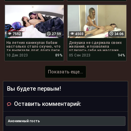
7552
27:59
4503
34:06
На летних каникулах бабам
Девушка не сдержала своих
настолько стало скучно, что
желаний, и позволила
те вылизали друг другу писи
отлизать себе на массаже
10 Дек 2023
89%
05 Сен 2023
94%
Показать еще...
Вы будете первым!
Оставить комментарий: