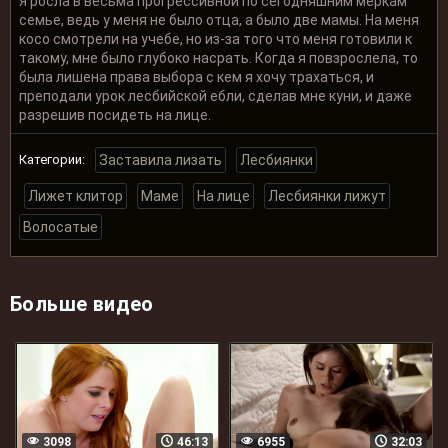
Я росла в весьма прогрессивной по сегодняшним меркам
семье, ведь у меня не было отца, а было две мамы. На меня
косо смотрели на учебе, но из-за того что меня готовили к
такому, мне было глубоко насрать. Когда я повзрослела, то
была лишена права выбора с кем я хочу трахаться, и
преподали урок лесбийской ебли, сделав мне куни, и даже
разрешив посидеть на лице.
Категории:
Заставила лизать
Лесбиянки
Лижет клитор
Маме
На лице
Лесбиянки лижут
Волосатые
Больше видео
3098
46:13
6955
32:03