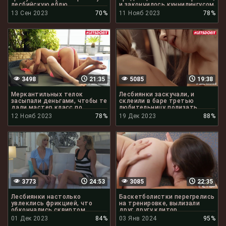
лесбийскую еблю
и закончилось куннилингусом
13 Сен 2023
70%
11 Нояб 2023
78%
3498
21:35
5085
19:38
Меркантильных телок
Лесбиянки заскучали, и
засыпали деньгами, чтобы те
склеили в баре третью
дали мастер класс по
любительницу полизать
кунилингусу
клитор
12 Нояб 2023
78%
19 Дек 2023
88%
3773
24:53
3085
22:35
Лесбиянки настолько
Баскетболистки перегрелись
увлеклись фрикцией, что
на тренировке, вылизали
обкончались сквиртом
друг другу клитор
01 Дек 2023
84%
03 Янв 2024
95%