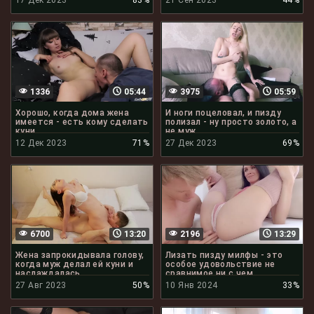
17 Дек 2023
83%
21 Сен 2023
44%
1336
05:44
3975
05:59
Хорошо, когда дома жена
И ноги поцеловал, и пизду
имеется - есть кому сделать
полизал - ну просто золото, а
куни
не муж
12 Дек 2023
71%
27 Дек 2023
69%
6700
13:20
2196
13:29
Жена запрокидывала голову,
Лизать пизду милфы - это
когда муж делал ей куни и
особое удовольствие не
наслаждалась
сравнимое ни с чем
27 Авг 2023
50%
10 Янв 2024
33%