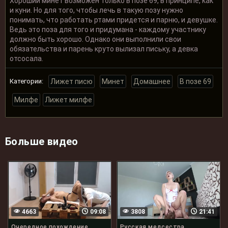
Хороший минет возможен только в позе 69, в принципе, как
и куни. Но для того, чтобы лечь в такую позу нужно
понимать, что работать ртами придется и парню, и девушке.
Ведь это поза для того и придумана - каждому участнику
должно быть хорошо. Однако они выполнили свои
обязательства и парень круто вылизал письку, а девка
отсосала.
Категории:
Лижет писю
Минет
Домашнее
В позе 69
Милфе
Лижет милфе
Больше видео
4663
09:08
3808
21:41
Очередное похождение
Русская медсестра