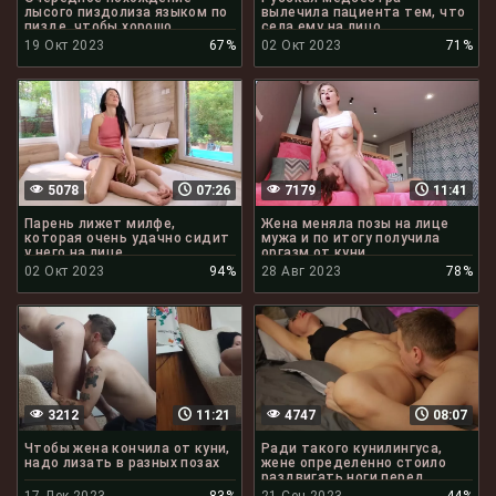
лысого пиздолиза языком по
вылечила пациента тем, что
пизде, чтобы хорошо
села ему на лицо
отлизать
19 Окт 2023
67%
02 Окт 2023
71%
5078
07:26
7179
11:41
Парень лижет милфе,
Жена меняла позы на лице
которая очень удачно сидит
мужа и по итогу получила
у него на лице
оргазм от куни
02 Окт 2023
94%
28 Авг 2023
78%
3212
11:21
4747
08:07
Чтобы жена кончила от куни,
Ради такого кунилингуса,
надо лизать в разных позах
жене определенно стоило
раздвигать ноги перед
мужем