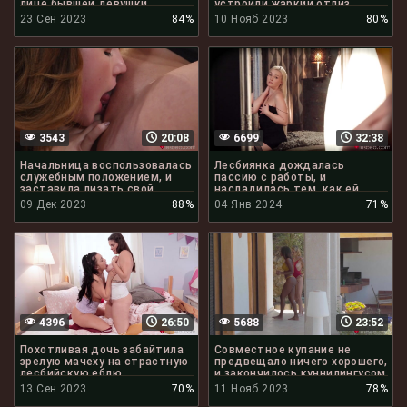
лице бывшей девушки
устроили жаркий отлиз
клиторов
23 Сен 2023
84%
10 Нояб 2023
80%
3543
20:08
6699
32:38
Начальница воспользовалась
Лесбиянка дождалась
служебным положением, и
пассию с работы, и
заставила лизать свой
насладилась тем, как ей
клитор
лижут писю
09 Дек 2023
88%
04 Янв 2024
71%
4396
26:50
5688
23:52
Похотливая дочь забайтила
Совместное купание не
зрелую мачеху на страстную
предвещало ничего хорошего,
лесбийскую еблю
и закончилось куннилингусом
13 Сен 2023
70%
11 Нояб 2023
78%