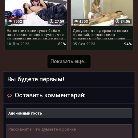
7552
27:59
4503
34:06
На летних каникулах бабам
Девушка не сдержала своих
настолько стало скучно, что
желаний, и позволила
те вылизали друг другу писи
отлизать себе на массаже
10 Дек 2023
89%
05 Сен 2023
94%
Показать еще...
Вы будете первым!
Оставить комментарий: