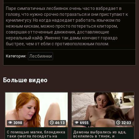
Паре симпатичных лесбиянок очень часто взбредает в
голову, что нужно срочно потрахаться и они приступают к
кунилингусу. Но когда надоедает работать язычком по
нежным кискам, можно просто потереться клитором,
совершая отточенные движения, доставляющие
нереальный кайф. Именно так дамы кончают гораздо
быстрее, чем от ебли с противоположным полом.
Категории:
Лесбиянки
Больше видео
3098
46:13
6955
32:03
С помощью магии, блондинка
Демоны выбрались из ада,
таки смогла посидеть на
вселились в тянок, и