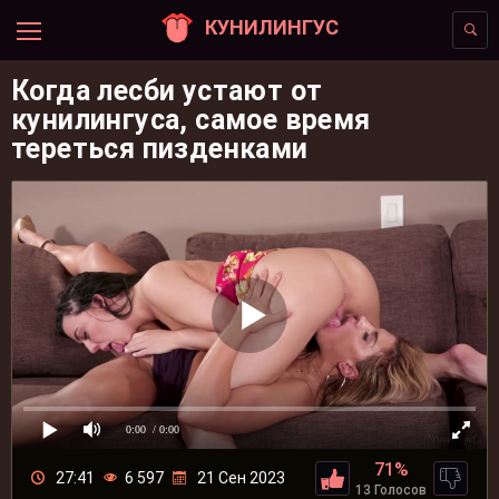
КУНИЛИНГУС
Когда лесби устают от
кунилингуса, самое время
тереться пизденками
0:00
/ 0:00
71%
27:41
6 597
21 Сен 2023
13 Голосов