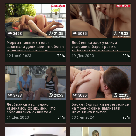
3498
21:35
5085
19:38
Меркантильных телок
Лесбиянки заскучали, и
засыпали деньгами, чтобы те
склеили в баре третью
дали мастер класс по
любительницу полизать
кунилингусу
клитор
12 Нояб 2023
78%
19 Дек 2023
88%
3773
24:53
3085
22:35
Лесбиянки настолько
Баскетболистки перегрелись
увлеклись фрикцией, что
на тренировке, вылизали
обкончались сквиртом
друг другу клитор
01 Дек 2023
84%
03 Янв 2024
95%