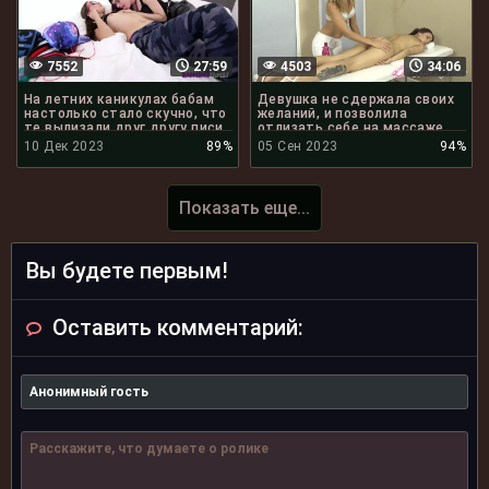
7552
27:59
4503
34:06
На летних каникулах бабам
Девушка не сдержала своих
настолько стало скучно, что
желаний, и позволила
те вылизали друг другу писи
отлизать себе на массаже
10 Дек 2023
89%
05 Сен 2023
94%
Показать еще...
Вы будете первым!
Оставить комментарий: