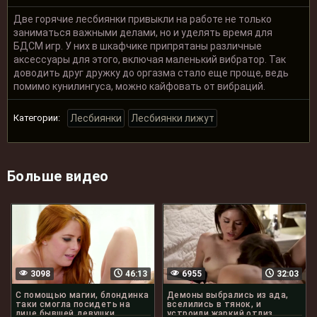
Две горячие лесбиянки привыкли на работе не только
заниматься важными делами, но и уделять время для
БДСМ игр. У них в шкафчике припрятаны различные
аксессуары для этого, включая маленький вибратор. Так
доводить друг дружку до оргазма стало еще проще, ведь
помимо кунилингуса, можно кайфовать от вибраций.
Категории:
Лесбиянки
Лесбиянки лижут
Больше видео
3098
46:13
6955
32:03
С помощью магии, блондинка
Демоны выбрались из ада,
таки смогла посидеть на
вселились в тянок, и
лице бывшей девушки
устроили жаркий отлиз