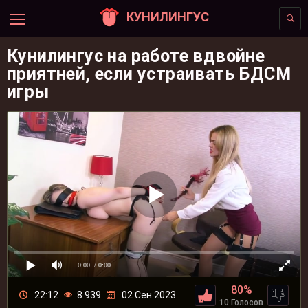
КУНИЛИНГУС
Кунилингус на работе вдвойне
приятней, если устраивать БДСМ
игры
0:00
/ 0:00
80%
22:12
8 939
02 Сен 2023
10 Голосов