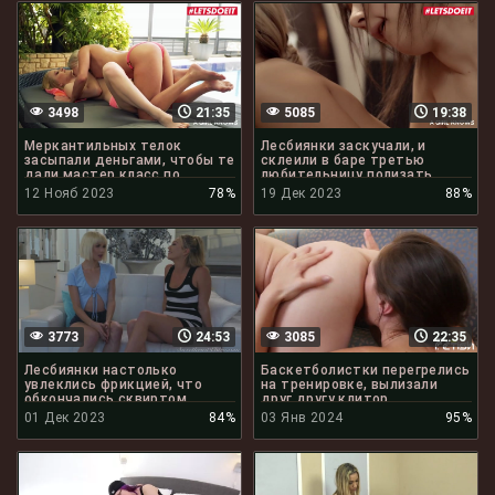
3498
21:35
5085
19:38
Меркантильных телок
Лесбиянки заскучали, и
засыпали деньгами, чтобы те
склеили в баре третью
дали мастер класс по
любительницу полизать
кунилингусу
клитор
12 Нояб 2023
78%
19 Дек 2023
88%
3773
24:53
3085
22:35
Лесбиянки настолько
Баскетболистки перегрелись
увлеклись фрикцией, что
на тренировке, вылизали
обкончались сквиртом
друг другу клитор
01 Дек 2023
84%
03 Янв 2024
95%