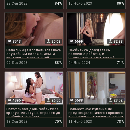
клиторов
23 Сен 2023
84%
10 Нояб 2023
80%
3543
20:08
6699
32:38
Начальница воспользовалась
Лесбиянка дождалась
служебным положением, и
пассию с работы, и
заставила лизать свой
насладилась тем, как ей
клитор
лижут писю
09 Дек 2023
88%
04 Янв 2024
71%
4396
26:50
5688
23:52
Похотливая дочь забайтила
Совместное купание не
зрелую мачеху на страстную
предвещало ничего хорошего,
лесбийскую еблю
и закончилось куннилингусом
13 Сен 2023
70%
11 Нояб 2023
78%