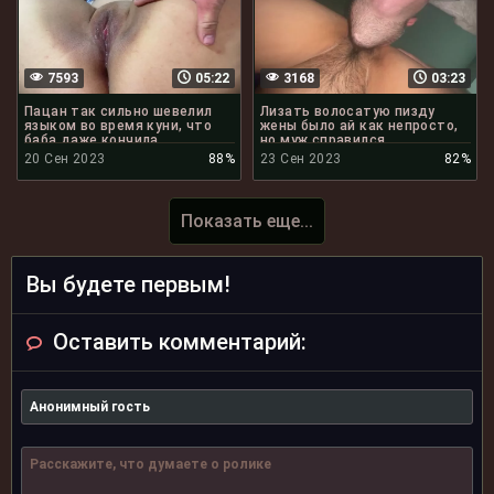
7593
05:22
3168
03:23
Пацан так сильно шевелил
Лизать волосатую пизду
языком во время куни, что
жены было ай как непросто,
баба даже кончила
но муж справился
20 Сен 2023
88%
23 Сен 2023
82%
Показать еще...
Вы будете первым!
Оставить комментарий: