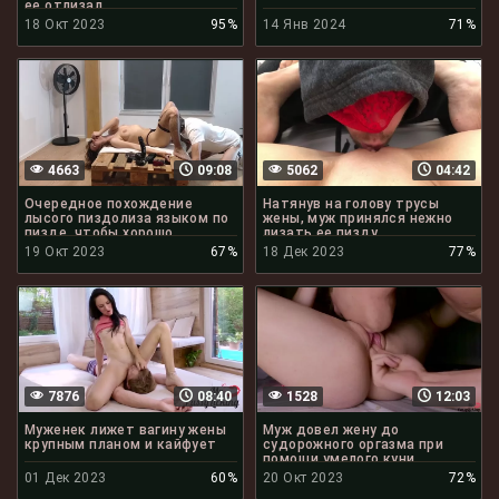
ее отлизал
18 Окт 2023
95%
14 Янв 2024
71%
4663
09:08
5062
04:42
Очередное похождение
Натянув на голову трусы
лысого пиздолиза языком по
жены, муж принялся нежно
пизде, чтобы хорошо
лизать ее пизду
отлизать
19 Окт 2023
67%
18 Дек 2023
77%
7876
08:40
1528
12:03
Муженек лижет вагину жены
Муж довел жену до
крупным планом и кайфует
судорожного оргазма при
помощи умелого куни
01 Дек 2023
60%
20 Окт 2023
72%