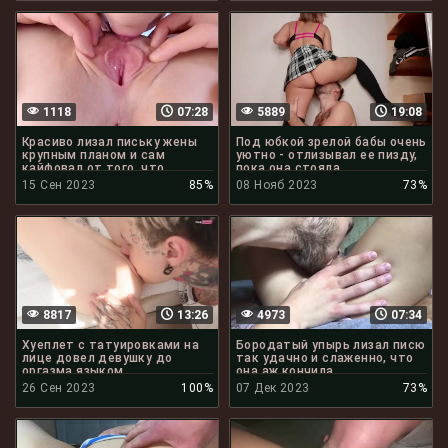
1118
07:28
5889
19:08
Красиво лизал письку жены
Под юбкой зрелой бабы очень
крупным планом и сам
уютно - отлизывал ее пизду,
кайфовал от того, что
пока она стояла
делает
15 Сен 2023
85%
08 Нояб 2023
73%
8817
13:26
4973
07:34
Хуеплет с татуировками на
Бородатый упырь лизал писю
лице довел девушку до
так удачно и слаженно, что
оргазма языком
она аж кончила
26 Сен 2023
100%
07 Дек 2023
73%