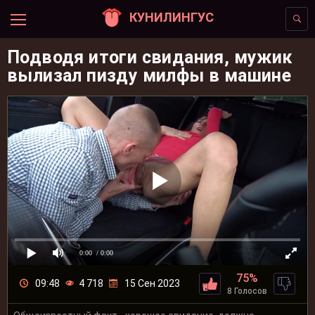
КУНИЛИНГУС
Подводя итоги свидания, мужик
вылизал пизду милфы в машине
0:00
/ 0:00
75%
09:48
4 718
15 Сен 2023
8 Голосов