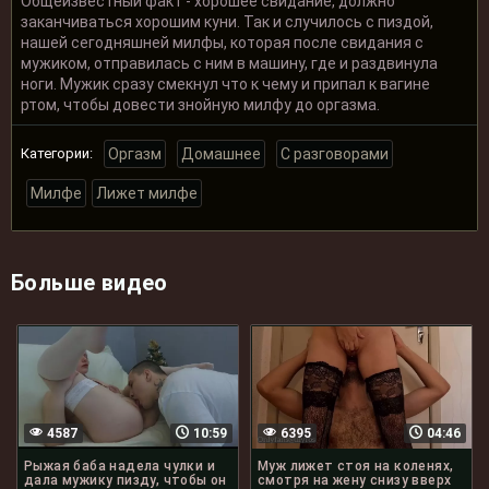
Общеизвестный факт - хорошее свидание, должно
заканчиваться хорошим куни. Так и случилось с пиздой,
нашей сегодняшней милфы, которая после свидания с
мужиком, отправилась с ним в машину, где и раздвинула
ноги. Мужик сразу смекнул что к чему и припал к вагине
ртом, чтобы довести знойную милфу до оргазма.
Категории:
Оргазм
Домашнее
С разговорами
Милфе
Лижет милфе
Больше видео
4587
10:59
6395
04:46
Рыжая баба надела чулки и
Муж лижет стоя на коленях,
дала мужику пизду, чтобы он
смотря на жену снизу вверх